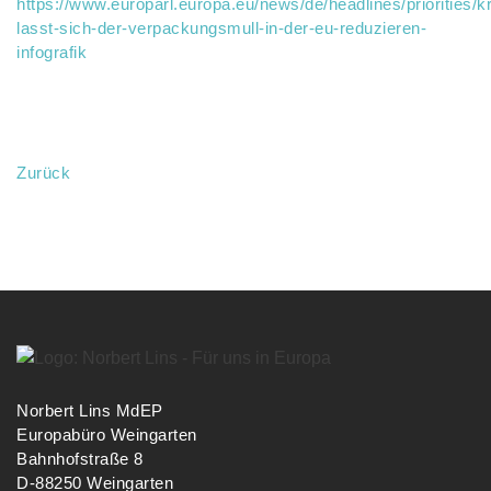
https://www.europarl.europa.eu/news/de/headlines/priorities/
lasst-sich-der-verpackungsmull-in-der-eu-reduzieren-
infografik
Zurück
Norbert Lins MdEP
Europabüro Weingarten
Bahnhofstraße 8
D-88250 Weingarten