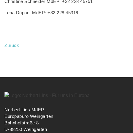
Christine Schneider MdEP: +32 228 45791
Lena Düpont MdEP: +32 228 45319
Zurück
Norbert Lins MdEP
Europabüro Weingarten
Bahnhofstraße 8
D-88250 Weingarten