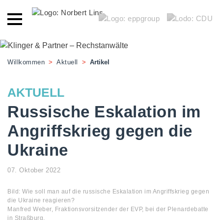
Willkommen
>
Aktuell
>
Artikel
AKTUELL
Russische Eskalation im
Angriffskrieg gegen die
Ukraine
07. Oktober 2022
Bild: Wie soll man auf die russische Eskalation im Angriffskrieg gegen
die Ukraine reagieren?
Manfred Weber, Fraktionsvorsitzender der EVP, bei der Plenardebatte
in Straßburg.