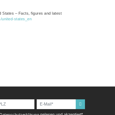
States – Facts, figures and latest
s/united-states_en
Datenschutzerklärung
gelesen und akzeptiert*