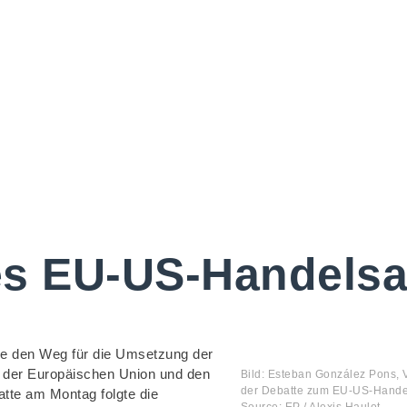
es EU-US-Handel
he den Weg für die Umsetzung der
 der Europäischen Union und den
Bild: Esteban González Pons, 
der Debatte zum EU-US-Hande
atte am Montag folgte die
Source: EP / Alexis Haulot.