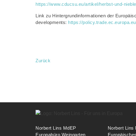
https://www.cducsu.eu/artikel/herbst-und-nieble
Link zu Hintergrundinformationen der Europäisc
developments:
https://policy.trade.ec.europa.e
Zurück
Norbert Lins MdEP
Norbert Lin
Europabüro Weingarten
Europäische