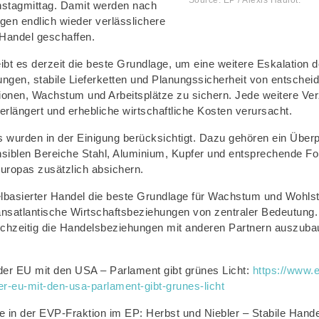
stagmittag. Damit werden nach
gen endlich wieder verlässlichere
Handel geschaffen.
bt es derzeit die beste Grundlage, um eine weitere Eskalation d
en, stabile Lieferketten und Planungssicherheit von entscheid
ionen, Wachstum und Arbeitsplätze zu sichern. Jede weitere Ver
erlängert und erhebliche wirtschaftliche Kosten verursacht.
s wurden in der Einigung berücksichtigt. Dazu gehören ein Übe
siblen Bereiche Stahl, Aluminium, Kupfer und entsprechende Fo
Europas zusätzlich absichern.
egelbasierter Handel die beste Grundlage für Wachstum und Wohlst
nsatlantische Wirtschaftsbeziehungen von zentraler Bedeutung.
leichzeitig die Handelsbeziehungen mit anderen Partnern auszuba
er EU mit den USA – Parlament gibt grünes Licht:
https://www.
u-mit-den-usa-parlament-gibt-grunes-licht
in der EVP-Fraktion im EP: Herbst und Niebler – Stabile Handel