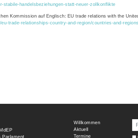
r-stabile-handelsbeziehungen-statt-neuer-zollkonflikte
hen Kommission auf Englisch: EU trade relations with the United 
u/eu-trade-relationships-country-and-region/countries-and-region
Willkommen
Aktuell
s MdEP
Termine
s Parlament