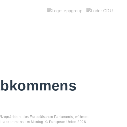
sabkommens
Vizepräsident des Europäischen Parlaments, während
lsabkommens am Montag. © European Union 2026 -